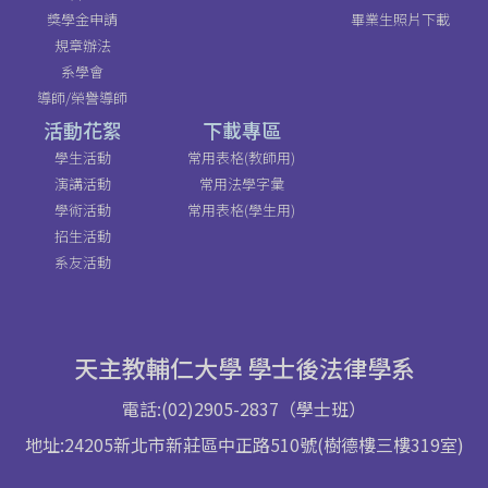
獎學金申請
畢業生照片下載
規章辦法
系學會
導師/榮譽導師
活動花絮
下載專區
學生活動
常用表格(教師用)
演講活動
常用法學字彙
學術活動
常用表格(學生用)
招生活動
系友活動
天主教輔仁大學 學士後法律學系
電話:(02)2905-2837（學士班）
地址:24205新北市新莊區中正路510號(樹德樓三樓319室)