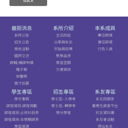
最新消息
系所介紹
本系成員
系所公告
主任的話
專任師資
招生公告
沿革與系史
兼任師資
學術活動
宗旨與目標
行政人員
國際交流
教學品保
課輔/補課申請
學習空間
電子報
交通資訊
榮譽榜
徵才招募
學生專區
招生專區
系友專區
學生事務
學士班--入學考
系友回娘家
課程資訊-課程規劃
學士班--轉學考
畢業生調查平台
課程資訊-必修科目表
學分學程
校友資料庫
課程資訊-本學期課表
系友會活動
學習資源
傑出系友