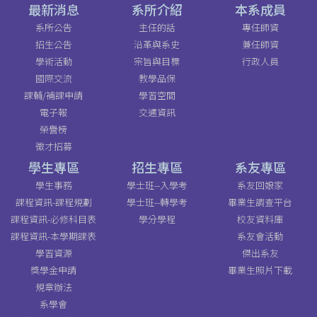
最新消息
系所介紹
本系成員
系所公告
主任的話
專任師資
招生公告
沿革與系史
兼任師資
學術活動
宗旨與目標
行政人員
國際交流
教學品保
課輔/補課申請
學習空間
電子報
交通資訊
榮譽榜
徵才招募
學生專區
招生專區
系友專區
學生事務
學士班--入學考
系友回娘家
課程資訊-課程規劃
學士班--轉學考
畢業生調查平台
課程資訊-必修科目表
學分學程
校友資料庫
課程資訊-本學期課表
系友會活動
學習資源
傑出系友
獎學金申請
畢業生照片下載
規章辦法
系學會