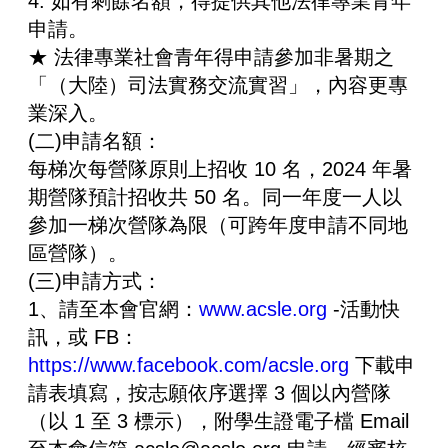
4. 如有剩餘名額，得提供其他法律專業青年
申請。
★ 法律專業社會青年得申請參加非暑期之
「（大陸）司法實務交流實習」，內容更專
業深入。
(二)申請名額：
每梯次每營隊原則上招收 10 名，2024 年暑
期營隊預計招收共 50 名。同一年度一人以
參加一梯次營隊為限（可跨年度申請不同地
區營隊）。
(三)申請方式：
1、請至本會官網：
www.acsle.org
-活動快
訊，或 FB：
https://www.facebook.com/acsle.org
下載申
請表填寫，按志願依序選擇 3 個以內營隊
（以 1 至 3 標示），附學生證電子檔 Email