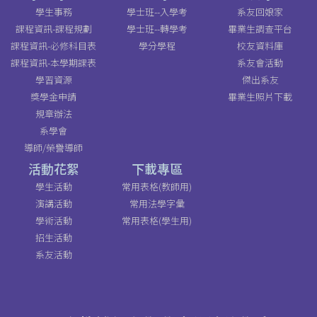
學生事務
學士班--入學考
系友回娘家
課程資訊-課程規劃
學士班--轉學考
畢業生調查平台
課程資訊-必修科目表
學分學程
校友資料庫
課程資訊-本學期課表
系友會活動
學習資源
傑出系友
獎學金申請
畢業生照片下載
規章辦法
系學會
導師/榮譽導師
活動花絮
下載專區
學生活動
常用表格(教師用)
演講活動
常用法學字彙
學術活動
常用表格(學生用)
招生活動
系友活動