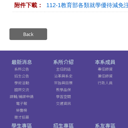
附件下載：
112-1教育部各類就學優待減免注意
Back
最新消息
系所介紹
本系成員
系所公告
主任的話
專任師資
招生公告
沿革與系史
兼任師資
學術活動
宗旨與目標
行政人員
國際交流
教學品保
課輔/補課申請
學習空間
電子報
交通資訊
榮譽榜
徵才招募
學生專區
招生專區
系友專區