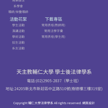
規章辦法
系學會
導師/榮譽導師
活動花絮
下載專區
學生活動
常用表格(教師用)
演講活動
常用法學字彙
學術活動
常用表格(學生用)
招生活動
系友活動
天主教輔仁大學 學士後法律學系
電話:(02)2905-2837（學士班）
地址:24205新北市新莊區中正路510號(樹德樓三樓319室)
Copyright 輔仁大學法律學系 All rights reserved. 網頁設計