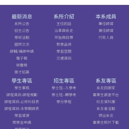
最新消息
系所介紹
本系成員
系所公告
主任的話
專任師資
招生公告
沿革與系史
兼任師資
學術活動
宗旨與目標
行政人員
國際交流
教學品保
課輔/補課申請
學習空間
電子報
交通資訊
榮譽榜
徵才招募
學生專區
招生專區
系友專區
學生事務
學士班--入學考
系友回娘家
課程資訊-課程規劃
學士班--轉學考
畢業生調查平台
課程資訊-必修科目表
學分學程
校友資料庫
課程資訊-本學期課表
系友會活動
學習資源
傑出系友
獎學金申請
畢業生照片下載