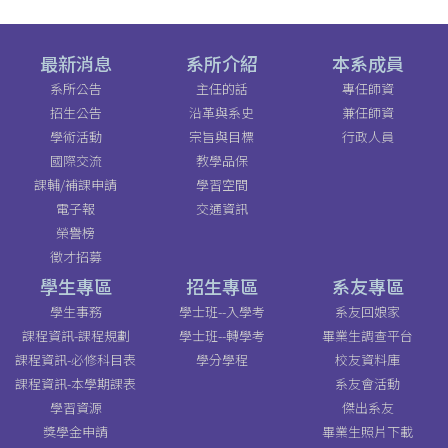
最新消息
系所介紹
本系成員
系所公告
主任的話
專任師資
招生公告
沿革與系史
兼任師資
學術活動
宗旨與目標
行政人員
國際交流
教學品保
課輔/補課申請
學習空間
電子報
交通資訊
榮譽榜
徵才招募
學生專區
招生專區
系友專區
學生事務
學士班--入學考
系友回娘家
課程資訊-課程規劃
學士班--轉學考
畢業生調查平台
課程資訊-必修科目表
學分學程
校友資料庫
課程資訊-本學期課表
系友會活動
學習資源
傑出系友
獎學金申請
畢業生照片下載