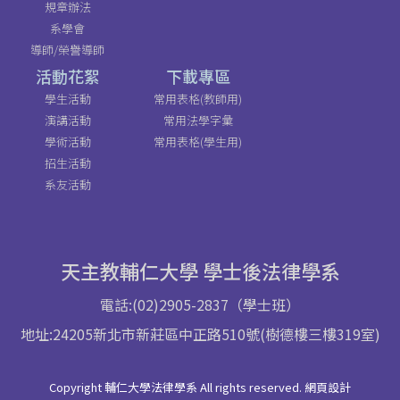
規章辦法
系學會
導師/榮譽導師
活動花絮
下載專區
學生活動
常用表格(教師用)
演講活動
常用法學字彙
學術活動
常用表格(學生用)
招生活動
系友活動
天主教輔仁大學 學士後法律學系
電話:(02)2905-2837（學士班）
地址:24205新北市新莊區中正路510號(樹德樓三樓319室)
Copyright 輔仁大學法律學系 All rights reserved. 網頁設計