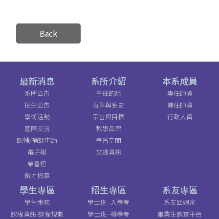
Back
最新消息
系所介紹
本系成員
系所公告
主任的話
專任師資
招生公告
沿革與系史
兼任師資
學術活動
宗旨與目標
行政人員
國際交流
教學品保
課輔/補課申請
學習空間
電子報
交通資訊
榮譽榜
徵才招募
學生專區
招生專區
系友專區
學生事務
學士班--入學考
系友回娘家
課程資訊-課程規劃
學士班--轉學考
畢業生調查平台