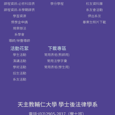
課程資訊-必修科目表
學分學程
校友資料庫
課程資訊-本學期課表
系友會活動
學習資源
傑出系友
獎學金申請
畢業生照片下載
規章辦法
系學會
導師/榮譽導師
活動花絮
下載專區
學生活動
常用表格(教師用)
演講活動
常用法學字彙
學術活動
常用表格(學生用)
招生活動
系友活動
天主教輔仁大學 學士後法律學系
電話:(02)2905-2837（學士班）