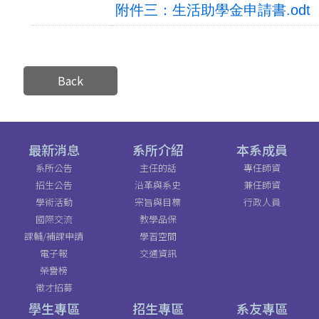
附件三：生活助學金申請書.odt
Back
最新消息
系所介紹
本系成員
系所公告
主任的話
專任師資
招生公告
沿革與系史
兼任師資
學術活動
宗旨與目標
行政人員
國際交流
教學品保
課輔/補課申請
學習空間
電子報
交通資訊
榮譽榜
徵才招募
學生專區
招生專區
系友專區