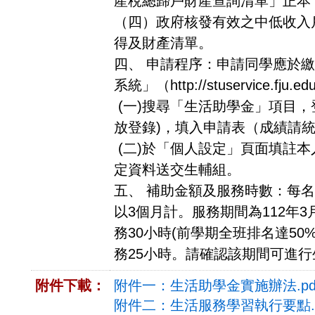
產稅總歸戶財產查詢清單」正本
（四）政府核發有效之中低收入
得及財產清單。
四、 申請程序：申請同學應於
系統」（http://stuservice.fju.edu
(一)搜尋「生活助學金」項目，
放登錄)，填入申請表（成績請統
(二)於「個人設定」頁面填註
定資料送交生輔組。
五、 補助金額及服務時數：每名
以3個月計。服務期間為112年3
務30小時(前學期全班排名達5
務25小時。請確認該期間可進
附件下載：
附件一：生活助學金實施辦法.pd
附件二：生活服務學習執行要點.p