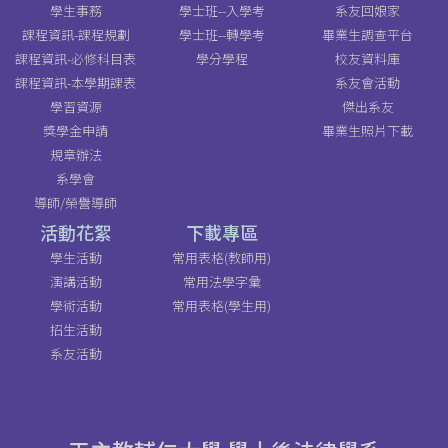
學生事務
學士班--入學考
系友回娘家
課程資訊-課程規劃
學士班--轉學考
畢業生調查平台
課程資訊-必修科目表
學分學程
校友資料庫
課程資訊-本學期課表
系友會活動
學習資源
傑出系友
獎學金申請
畢業生照片下載
規章辦法
系學會
導師/榮譽導師
活動花絮
下載專區
學生活動
常用表格(教師用)
演講活動
常用法學字彙
學術活動
常用表格(學生用)
招生活動
系友活動