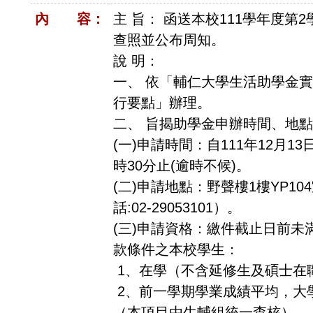
內 容：
主 旨： 函送本校111學年度
查照並公布周知。
說 明：
一、 依「輔仁大學生活助學金
行要點」辦理。
二、 旨揭助學金申辦時間、地
(一)申請時間：自111年12月13
時30分止(逾時不候)。
(二)申請地點：野聲樓1樓YP1
話:02-29053101）。
(三)申請資格：繳件截止日前未
款條件之本校學生：
1、在學（不含延修生及碩士在
2、前一學期學業成績平均，大學
（本項目由生輔組統一查核）