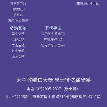
獎學金申請
畢業生照片下載
規章辦法
系學會
導師/榮譽導師
活動花絮
下載專區
學生活動
常用表格(教師用)
演講活動
常用法學字彙
學術活動
常用表格(學生用)
招生活動
系友活動
天主教輔仁大學 學士後法律學系
電話:(02)2905-2837（學士班）
地址:24205新北市新莊區中正路510號(樹德樓三樓319室)