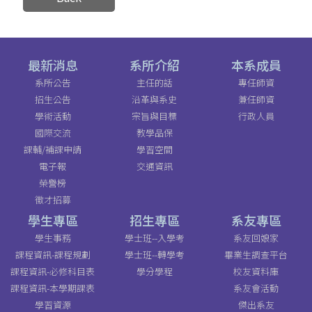
最新消息
系所介紹
本系成員
系所公告
主任的話
專任師資
招生公告
沿革與系史
兼任師資
學術活動
宗旨與目標
行政人員
國際交流
教學品保
課輔/補課申請
學習空間
電子報
交通資訊
榮譽榜
徵才招募
學生專區
招生專區
系友專區
學生事務
學士班--入學考
系友回娘家
課程資訊-課程規劃
學士班--轉學考
畢業生調查平台
課程資訊-必修科目表
學分學程
校友資料庫
課程資訊-本學期課表
系友會活動
學習資源
傑出系友