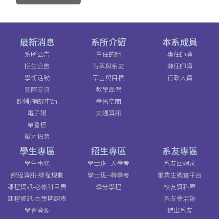
最新消息
系所介紹
本系成員
系所公告
主任的話
專任師資
招生公告
沿革與系史
兼任師資
學術活動
宗旨與目標
行政人員
國際交流
教學品保
課輔/補課申請
學習空間
電子報
交通資訊
榮譽榜
徵才招募
學生專區
招生專區
系友專區
學生事務
學士班--入學考
系友回娘家
課程資訊-課程規劃
學士班--轉學考
畢業生調查平台
課程資訊-必修科目表
學分學程
校友資料庫
課程資訊-本學期課表
系友會活動
學習資源
傑出系友