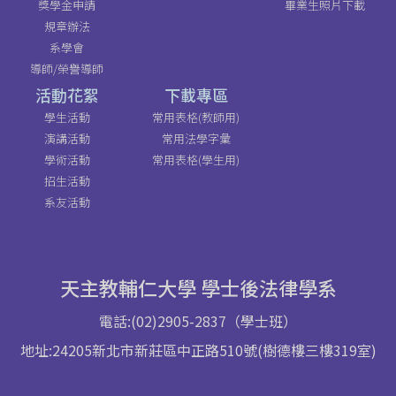
獎學金申請
畢業生照片下載
規章辦法
系學會
導師/榮譽導師
活動花絮
下載專區
學生活動
常用表格(教師用)
演講活動
常用法學字彙
學術活動
常用表格(學生用)
招生活動
系友活動
天主教輔仁大學 學士後法律學系
電話:(02)2905-2837（學士班）
地址:24205新北市新莊區中正路510號(樹德樓三樓319室)