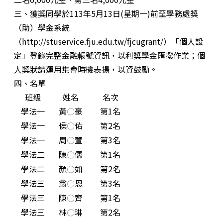
三、獲獎同學於113年5月13日(星期一)前至學務處獎
（助）學金系統
（http://stuservice.fju.edu.tw/fjcugrant/）「個人設
定」登錄完整金融帳號資訊，以利獎學金匯撥作業；個
人獎狀請運用集會時機表揚，以資鼓勵。
四、名單
班級
姓名
名次
學法一
黃
豪
第1名
〇
學法一
侯
佑
第2名
〇
學法一
周
萱
第3名
〇
學法二
陳
儒
第1名
〇
學法二
顏
如
第2名
〇
學法三
翁
恩
第3名
〇
學法三
陳
齊
第1名
〇
學法三
林
琳
第2名
〇