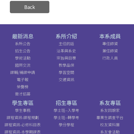
Back
最新消息
系所介紹
本系成員
系所公告
主任的話
專任師資
招生公告
沿革與系史
兼任師資
學術活動
宗旨與目標
行政人員
國際交流
教學品保
課輔/補課申請
學習空間
電子報
交通資訊
榮譽榜
徵才招募
學生專區
招生專區
系友專區
學生事務
學士班--入學考
系友回娘家
課程資訊-課程規劃
學士班--轉學考
畢業生調查平台
課程資訊-必修科目表
學分學程
校友資料庫
課程資訊-本學期課表
系友會活動