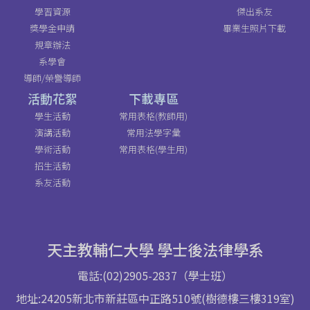
學習資源
傑出系友
獎學金申請
畢業生照片下載
規章辦法
系學會
導師/榮譽導師
活動花絮
下載專區
學生活動
常用表格(教師用)
演講活動
常用法學字彙
學術活動
常用表格(學生用)
招生活動
系友活動
天主教輔仁大學 學士後法律學系
電話:(02)2905-2837（學士班）
地址:24205新北市新莊區中正路510號(樹德樓三樓319室)