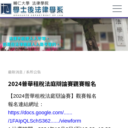
最新消息
/
系所公告
2024普華租稅法庭辯論賽觀賽報名
【2024普華租稅法庭辯論賽】觀賽報名
報名連結網址：
https://docs.google.com/......
/1FAIpQLSchS362....../viewform