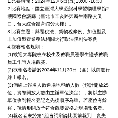
1.比賽時間：2024年12月6日(五)13:00 -18:30
2.比賽地點：國立臺灣大學凝態科學暨物理學館2
樓國際會議廳（
臺北市辛亥路與新生南路交叉
口，台大綜合體育館旁大樓）。
3.比賽主題：與關稅法、貨物稅條例、
加值型及
非加值型營業稅法相關之行政法院判決案例
4.觀賽報名規則：
(1)
歡迎大專院校在校生及教職員憑學生證或教職
員工作證入場觀賽。
(2)欲報名者請於2024年11月30日（含）
以前進行
線上報名。
(3)倘線上報名人數逾場地容納人數（預計開放25
位，
實際開放人數由主辦單位決定），
將以主辦
單位收到報名登記之先後順序為準。若座位有餘
裕，
視情形開放予符合觀賽資格之現場報名者。
(4)報名者未於第1組言詞辯論比賽前報到，喪失