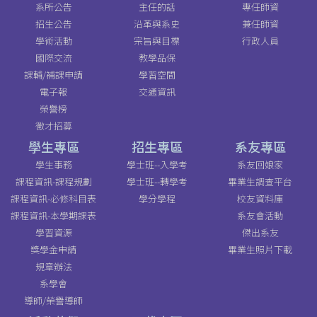
系所公告
主任的話
專任師資
招生公告
沿革與系史
兼任師資
學術活動
宗旨與目標
行政人員
國際交流
教學品保
課輔/補課申請
學習空間
電子報
交通資訊
榮譽榜
徵才招募
學生專區
招生專區
系友專區
學生事務
學士班--入學考
系友回娘家
課程資訊-課程規劃
學士班--轉學考
畢業生調查平台
課程資訊-必修科目表
學分學程
校友資料庫
課程資訊-本學期課表
系友會活動
學習資源
傑出系友
獎學金申請
畢業生照片下載
規章辦法
系學會
導師/榮譽導師