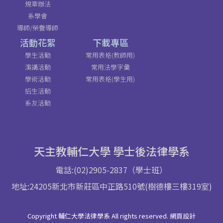
規章辦法
系學會
導師/榮譽導師
活動花絮
下載專區
學生活動
常用表格(教師用)
演講活動
常用法學字彙
學術活動
常用表格(學生用)
招生活動
系友活動
天主教輔仁大學 學士後法律學系
電話:(02)2905-2837（學士班）
地址:24205新北市新莊區中正路510號(樹德樓三樓319室)
Copyright 輔仁大學法律學系 All rights reserved. 網頁設計