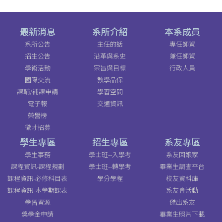
最新消息
系所介紹
本系成員
系所公告
主任的話
專任師資
招生公告
沿革與系史
兼任師資
學術活動
宗旨與目標
行政人員
國際交流
教學品保
課輔/補課申請
學習空間
電子報
交通資訊
榮譽榜
徵才招募
學生專區
招生專區
系友專區
學生事務
學士班--入學考
系友回娘家
課程資訊-課程規劃
學士班--轉學考
畢業生調查平台
課程資訊-必修科目表
學分學程
校友資料庫
課程資訊-本學期課表
系友會活動
學習資源
傑出系友
獎學金申請
畢業生照片下載