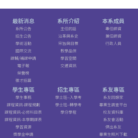
最新消息
系所介紹
本系成員
系所公告
主任的話
專任師資
招生公告
沿革與系史
兼任師資
學術活動
宗旨與目標
行政人員
國際交流
教學品保
課輔/補課申請
學習空間
電子報
交通資訊
榮譽榜
徵才招募
學生專區
招生專區
系友專區
學生事務
學士班--入學考
系友回娘家
課程資訊-課程規劃
學士班--轉學考
畢業生調查平台
課程資訊-必修科目表
學分學程
校友資料庫
課程資訊-本學期課表
系友會活動
學習資源
傑出系友
獎學金申請
畢業生照片下載