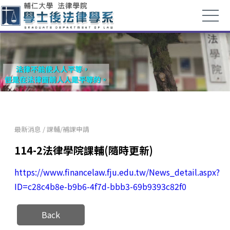
最新消息
/
課輔/補課申請
114-2法律學院課輔(隨時更新)
https://www.financelaw.fju.edu.tw/News_detail.aspx?
ID=c28c4b8e-b9b6-4f7d-bbb3-69b9393c82f0
Back