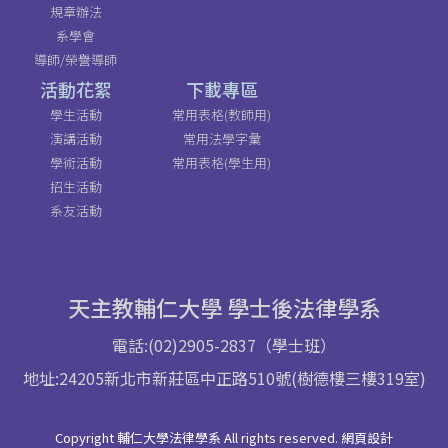
規章辦法
系學會
導師/榮譽導師
活動花絮
下載專區
學生活動
常用表格(教師用)
演講活動
常用法學字彙
學術活動
常用表格(學生用)
招生活動
系友活動
天主教輔仁大學 學士後法律學系
電話:(02)2905-2837（學士班）
地址:24205新北市新莊區中正路510號(樹德樓三樓319室)
Copyright 輔仁大學法律學系 All rights reserved. 網頁設計