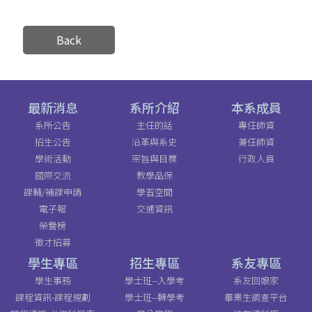
Back
最新消息
系所介紹
本系成員
系所公告
主任的話
專任師資
招生公告
沿革與系史
兼任師資
學術活動
宗旨與目標
行政人員
國際交流
教學品保
課輔/補課申請
學習空間
電子報
交通資訊
榮譽榜
徵才招募
學生專區
招生專區
系友專區
學生事務
學士班--入學考
系友回娘家
課程資訊-課程規劃
學士班--轉學考
畢業生調查平台