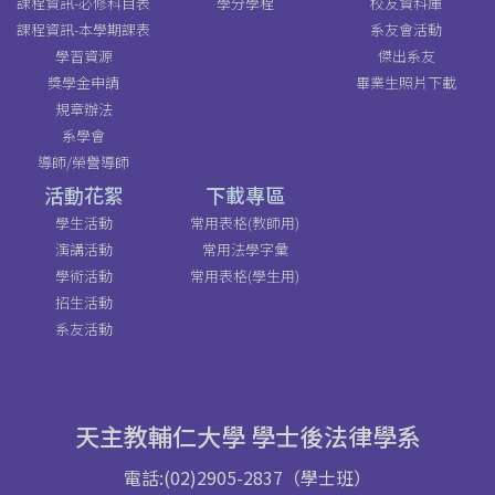
課程資訊-必修科目表
學分學程
校友資料庫
課程資訊-本學期課表
系友會活動
學習資源
傑出系友
獎學金申請
畢業生照片下載
規章辦法
系學會
導師/榮譽導師
活動花絮
下載專區
學生活動
常用表格(教師用)
演講活動
常用法學字彙
學術活動
常用表格(學生用)
招生活動
系友活動
天主教輔仁大學 學士後法律學系
電話:(02)2905-2837（學士班）