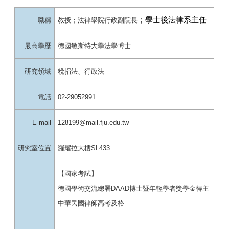
；
學士後法律系主任
職稱
教授；法律學院行政副院長
最高學歷
德國敏斯特大學法學博士
研究領域
稅捐法、行政法
電話
02-29052991
E-mail
128199@mail.fju.edu.tw
研究室位置
羅耀拉大樓SL433
【國家考試】
德國學術交流總署DAAD博士暨年輕學者獎學金得主
中華民國律師高考及格