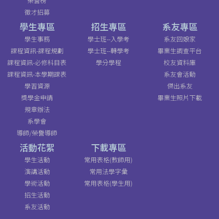
榮譽榜
徵才招募
學生專區
招生專區
系友專區
學生事務
學士班--入學考
系友回娘家
課程資訊-課程規劃
學士班--轉學考
畢業生調查平台
課程資訊-必修科目表
學分學程
校友資料庫
課程資訊-本學期課表
系友會活動
學習資源
傑出系友
獎學金申請
畢業生照片下載
規章辦法
系學會
導師/榮譽導師
活動花絮
下載專區
學生活動
常用表格(教師用)
演講活動
常用法學字彙
學術活動
常用表格(學生用)
招生活動
系友活動