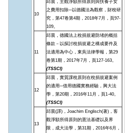
邱晨，主觀淨額所得原則與扶養子女
之費用扣除─以德國法為觀察，財稅研
10
究，第47卷第4期，2018年7月，頁97-
109。
邱晨，德國法上稅捐規避防堵的概括
條款－以探討稅捐規避之構成要件及
11
法適用為中心，東吳法律學報，第29
卷第1期，2017年7月，頁127-163。
(TSSCI)
邱晨，實質課稅原則在稅捐規避案例
的適用─借用德國實務經驗，興大法
12
學，第20期，2016年11月，頁1-40。
(TSSCI)
邱晨(譯)，Joachim Englisch(著)，客
觀淨額所得原則的憲法基礎以及界
13
限，成大法學，第31期，2016年6月，