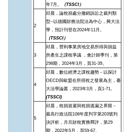
年7月。
（
TSSCI
）
邱晨，論稅捐處分撤銷訴訟之裁判類
型--以德國財務法院法為中心，興大法
2
學，預計刊登在2024年11月。
（
TSSCI
）
邱晨，營利事業房地交易所得與損益
3
所產生之課稅爭議 ，會計師季刊，第
298期，2024年3月，頁31-39。
邱晨，數位經濟之課稅趨勢－以探討
OECD與歐盟在所得稅之發展為主，臺
4
大法學論叢，2023年3月，頁1-71。
(TSSCI)
邱晨，稅捐規避與稅捐逃漏之界限－
最高行政法院108年度判字第203號判
5
決評析，月旦財稅實務釋評，第29
期，2022年5月，頁59-67。