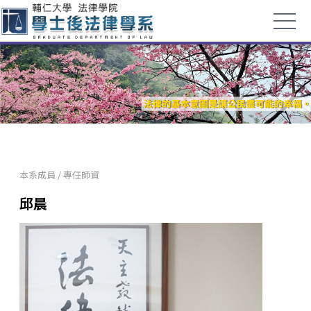
本系成員
/
專任師資
邱晨