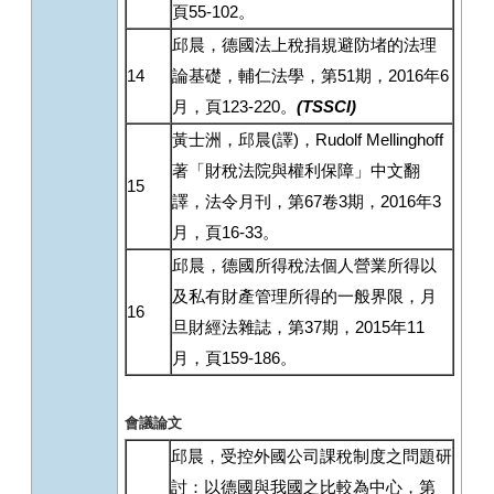
頁55-102。
邱晨，德國法上稅捐規避防堵的法理
14
論基礎，輔仁法學，第51期，2016年6
月，頁123-220。
(TSSCI)
黃士洲，邱晨(譯)，Rudolf Mellinghoff
著「財稅法院與權利保障」中文翻
15
譯，法令月刊，第67卷3期，2016年3
月，頁16-33。
邱晨，德國所得稅法個人營業所得以
及私有財產管理所得的一般界限，月
16
旦財經法雜誌，第37期，2015年11
月，頁159-186。
會議論文
邱晨，受控外國公司課稅制度之問題研
討：以德國與我國之比較為中心，第