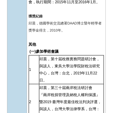
會，執行期間：2015年11月至2016年1月。
獲獎紀錄
邱晨，德國學術交流總署
DAAD
博士暨年輕學者
獎學金得主，
2010
年。
其他
(
一
)
參加學術會議
邱晨，第十屆稅務實務問題研討會，
與談人，東吳大學法學院財稅法研究
1
中心，台灣：台北，2019年11月22
日。
邱晨，第三十屆兩岸稅法研討會
『兩岸稅捐管理及納稅人權利保護』
2
暨2019 臺灣年度最佳稅法判決評選，
與談人，台灣大學法律學系，台灣：