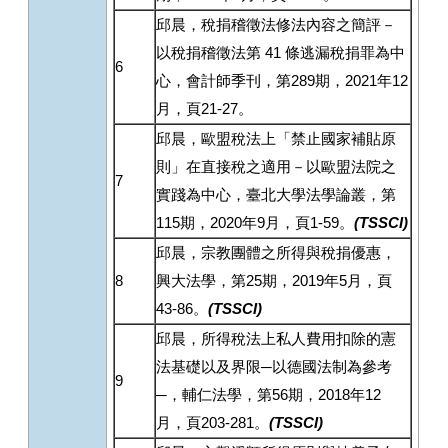
邱晨，稅捐稽徵法修法內容之簡評－
以稅捐稽徵法第 41 條逃漏稅捐罪為中
6
心，會計師季刊，第289期，2021年12
月，頁21-27。
邱晨，歐盟稅法上「禁止國家補貼原
則」在直接稅之適用－以歐盟法院之
7
實踐為中心，臺北大學法學論叢，第
115期，2020年9月，頁1-59。
(TSSCI)
邱晨，宗教團體之所得與稅捐優惠，
8
興大法學，第25期，2019年5月，頁
43-86。
(TSSCI)
邱晨，所得稅法上私人費用扣除的憲
法基礎以及界限─以德國法制為參考
9
─，輔仁法學，第56期，2018年12
月，頁203-281。
(TSSCI)