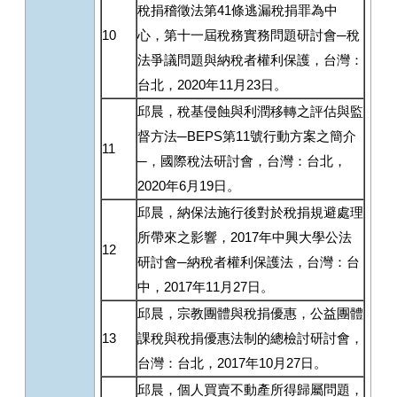
稅捐稽徵法第41條逃漏稅捐罪為中
10
心，第十一屆稅務實務問題研討會─稅
法爭議問題與納稅者權利保護，台灣：
台北，2020年11月23日。
邱晨，稅基侵蝕與利潤移轉之評估與監
督方法─BEPS第11號行動方案之簡介
11
─，國際稅法研討會，台灣：台北，
2020年6月19日。
邱晨，納保法施行後對於稅捐規避處理
所帶來之影響，2017年中興大學公法
12
研討會─納稅者權利保護法，台灣：台
中，2017年11月27日。
邱晨，宗教團體與稅捐優惠，公益團體
13
課稅與稅捐優惠法制的總檢討研討會，
台灣：台北，2017年10月27日。
邱晨，個人買賣不動產所得歸屬問題，