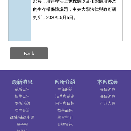
邱晨，所得稅法上免稅額以及扣除額所涉及
的生存權保障議題，中央大學法律與政府研
究所，2020年5月5日。
Back
最新消息
系所介紹
本系成員
系所公告
主任的話
專任師資
招生公告
沿革與系史
兼任師資
學術活動
宗旨與目標
行政人員
國際交流
教學品保
課輔/補課申請
學習空間
電子報
交通資訊