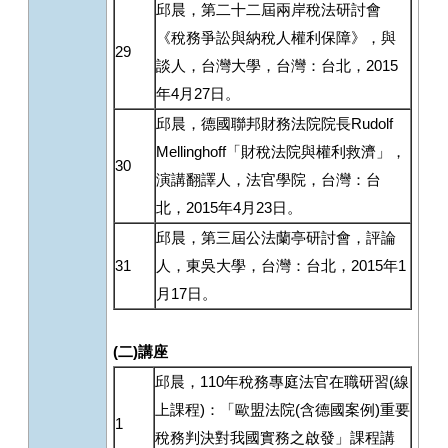
邱晨，第二十二屆兩岸稅法研討會
《稅務爭訟與納稅人權利保障》，與
29
談人，台灣大學，台灣：台北，2015
年4月27日。
邱晨，德國聯邦財務法院院長Rudolf
Mellinghoff「財稅法院與權利救濟」，
30
演講翻譯人，法官學院，台灣：台
北，2015年4月23日。
邱晨，第三屆公法蘭亭研討會，評論
31
人，東吳大學，台灣：台北，2015年1
月17日。
(
二
)
講座
邱晨，110年稅務專庭法官在職研習(線
上課程)：「歐盟法院(含德國案例)重要
1
稅務判決對我國實務之啟發」課程講