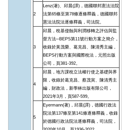
Lenz(著)、邱晨(譯)，德國聯邦憲法法院
2
法第65條至第78條逐條釋義，德國聯邦
憲法法院法逐條釋義，司法院。
邱晨，稅基侵蝕與利潤移轉之評估與監
督方法─BEPS第11號行動方案之簡介，
3
收錄於黃茂榮、葛克昌、陳清秀主編，
BEPS行動方案與國際稅法，元照出版
公司，頁381-392。
邱晨，地方課稅立法權行使之基礎與界
限，收錄於葛克昌、蔡茂寅、陳清秀主
4
編，財政法，新學林出版有限公司，
2021年3月，頁587-599。
Eyermann(著)，邱晨(譯)，德國行政法
院法第137條至第141條逐條釋義，收錄
5
於德國行政法院法逐條釋義，司法院，
2020年10月，頁1936-2022。