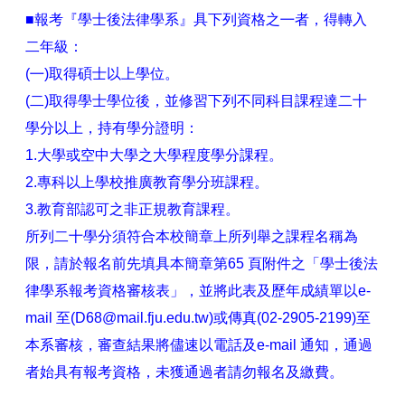
■報考『學士後法律學系』具下列資格之㇐者，得轉入
二年級：
(㇐)取得碩士以上學位。
(二)取得學士學位後，並修習下列不同科目課程達二十
學分以上，持有學分證明：
1.大學或空中大學之大學程度學分課程。
2.專科以上學校推廣教育學分班課程。
3.教育部認可之非正規教育課程。
所列二十學分須符合本校簡章上所列舉之課程名稱為
限，請於報名前先填具本簡章第65 頁附件之「學士後法
律學系報考資格審核表」，並將此表及歷年成績單以e-
mail 至(D68@mail.fju.edu.tw)或傳真(02-2905-2199)至
本系審核，審查結果將儘速以電話及e-mail 通知，通過
者始具有報考資格，未獲通過者請勿報名及繳費。