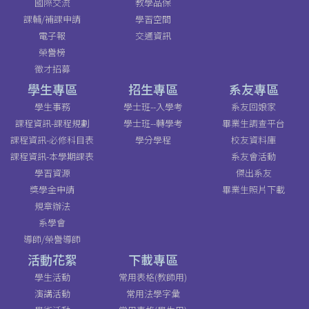
國際交流
教學品保
課輔/補課申請
學習空間
電子報
交通資訊
榮譽榜
徵才招募
學生專區
招生專區
系友專區
學生事務
學士班--入學考
系友回娘家
課程資訊-課程規劃
學士班--轉學考
畢業生調查平台
課程資訊-必修科目表
學分學程
校友資料庫
課程資訊-本學期課表
系友會活動
學習資源
傑出系友
獎學金申請
畢業生照片下載
規章辦法
系學會
導師/榮譽導師
活動花絮
下載專區
學生活動
常用表格(教師用)
演講活動
常用法學字彙