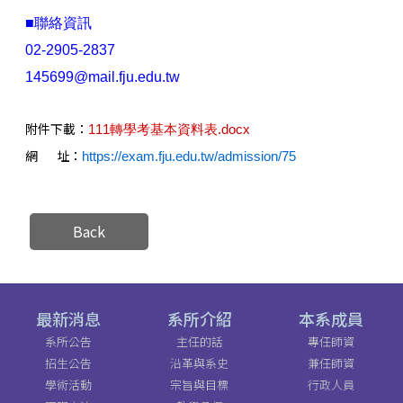
■聯絡資訊
02-2905-2837
145699@mail.fju.edu.tw
附件下載：
111轉學考基本資料表.docx
網 址：
https://exam.fju.edu.tw/admission/75
Back
最新消息
系所介紹
本系成員
系所公告
主任的話
專任師資
招生公告
沿革與系史
兼任師資
學術活動
宗旨與目標
行政人員