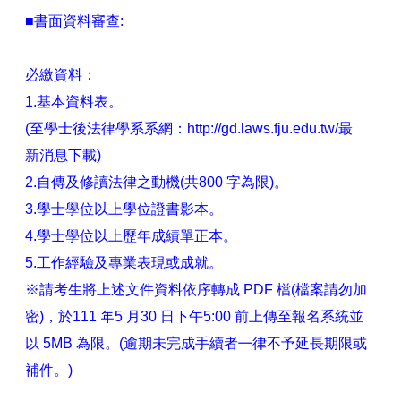
■書面資料審查:
必繳資料：
1.基本資料表。
(至學士後法律學系系網：http://gd.laws.fju.edu.tw/最
新消息下載)
2.自傳及修讀法律之動機(共800 字為限)。
3.學士學位以上學位證書影本。
4.學士學位以上歷年成績單正本。
5.工作經驗及專業表現或成就。
※請考生將上述文件資料依序轉成 PDF 檔(檔案請勿加
密)，於111 年5 月30 日下午5:00 前上傳至報名系統並
以 5MB 為限。(逾期未完成手續者㇐律不予延⾧期限或
補件。)