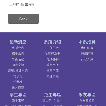
114學年招生海報
Back
最新消息
系所介紹
本系成員
系所公告
主任的話
專任師資
招生公告
沿革與系史
兼任師資
學術活動
宗旨與目標
行政人員
國際交流
教學品保
課輔/補課申請
學習空間
電子報
交通資訊
榮譽榜
徵才招募
學生專區
招生專區
系友專區
學生事務
學士班--入學考
系友回娘家