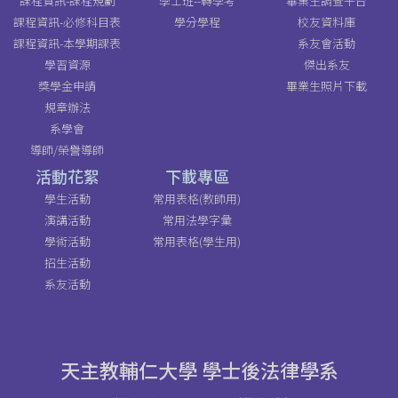
課程資訊-課程規劃
學士班--轉學考
畢業生調查平台
課程資訊-必修科目表
學分學程
校友資料庫
課程資訊-本學期課表
系友會活動
學習資源
傑出系友
獎學金申請
畢業生照片下載
規章辦法
系學會
導師/榮譽導師
活動花絮
下載專區
學生活動
常用表格(教師用)
演講活動
常用法學字彙
學術活動
常用表格(學生用)
招生活動
系友活動
天主教輔仁大學 學士後法律學系